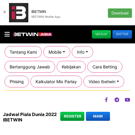
×
IBETWIN
Download
IBETWIN Mobile App
MASUK
DAFTAR
Tentang Kami
Mobile
Info
Bertanggung Jawab
Kebijakan
Cara Betting
Phising
Kalkulator Mix Parlay
Video Ibetwin
Jadwal Piala Dunia 2022
REGISTER
MAIN
IBETWIN