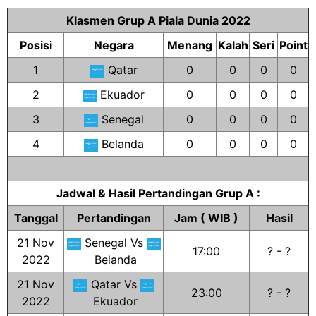
Klasmen Grup A Piala Dunia 2022
Posisi
Negara
Menang
Kalah
Seri
Point
1
Qatar
0
0
0
0
2
Ekuador
0
0
0
0
3
Senegal
0
0
0
0
4
Belanda
0
0
0
0
Jadwal & Hasil Pertandingan Grup A :
Tanggal
Pertandingan
Jam ( WIB )
Hasil
21 Nov
Senegal Vs
17:00
? - ?
2022
Belanda
21 Nov
Qatar Vs
23:00
? - ?
2022
Ekuador