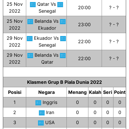
25 Nov
Qatar Vs
20:00
? - ?
2022
Senegal
25 Nov
Belanda Vs
23:00
? - ?
2022
Ekuador
29 Nov
Ekuador Vs
22:00
? - ?
2022
Senegal
29 Nov
Belanda Vs
22:00
? - ?
2022
Qatar
Klasmen Grup B Piala Dunia 2022
Posisi
Negara
Menang
Kalah
Seri
Point
1
Inggris
0
0
0
0
2
Iran
0
0
0
0
3
USA
0
0
0
0