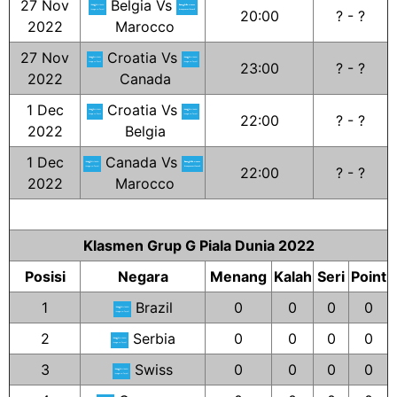
27 Nov
Belgia Vs
20:00
? - ?
2022
Marocco
27 Nov
Croatia Vs
23:00
? - ?
2022
Canada
1 Dec
Croatia Vs
22:00
? - ?
2022
Belgia
1 Dec
Canada Vs
22:00
? - ?
2022
Marocco
Klasmen Grup G Piala Dunia 2022
Posisi
Negara
Menang
Kalah
Seri
Point
1
Brazil
0
0
0
0
2
Serbia
0
0
0
0
3
Swiss
0
0
0
0