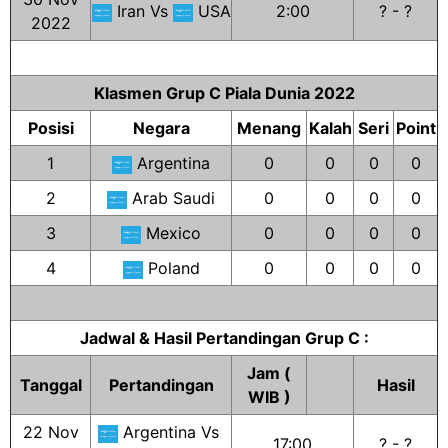
Iran Vs
USA
2:00
? - ?
2022
Klasmen Grup C Piala Dunia 2022
Posisi
Negara
Menang
Kalah
Seri
Point
1
Argentina
0
0
0
0
2
Arab Saudi
0
0
0
0
3
Mexico
0
0
0
0
4
Poland
0
0
0
0
Jadwal & Hasil Pertandingan Grup C :
Jam (
Tanggal
Pertandingan
Hasil
WIB )
22 Nov
Argentina Vs
17:00
? - ?