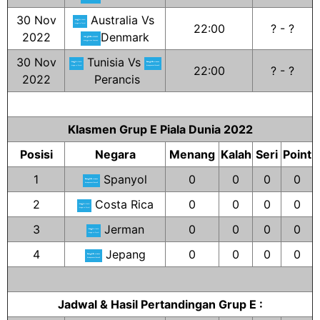
30 Nov
Australia Vs
22:00
? - ?
2022
Denmark
30 Nov
Tunisia Vs
22:00
? - ?
2022
Perancis
Klasmen Grup E Piala Dunia 2022
Posisi
Negara
Menang
Kalah
Seri
Point
1
Spanyol
0
0
0
0
2
Costa Rica
0
0
0
0
3
Jerman
0
0
0
0
4
Jepang
0
0
0
0
Jadwal & Hasil Pertandingan Grup E :