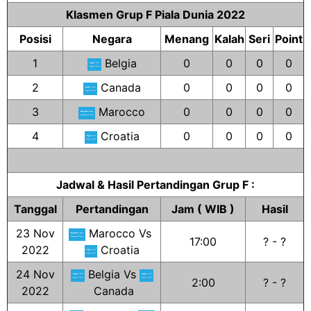
Klasmen Grup F Piala Dunia 2022
Posisi
Negara
Menang
Kalah
Seri
Point
1
Belgia
0
0
0
0
2
Canada
0
0
0
0
3
Marocco
0
0
0
0
4
Croatia
0
0
0
0
Jadwal & Hasil Pertandingan Grup F :
Tanggal
Pertandingan
Jam ( WIB )
Hasil
23 Nov
Marocco Vs
17:00
? - ?
2022
Croatia
24 Nov
Belgia Vs
2:00
? - ?
2022
Canada