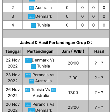
2
Australia
0
0
0
0
3
Denmark
0
0
0
0
4
Tunisia
0
0
0
0
Jadwal & Hasil Pertandingan Grup D :
Tanggal
Pertandingan
Jam ( WIB )
Hasil
22 Nov
Denmark Vs
20:00
? - ?
2022
Tunisia
23 Nov
Perancis Vs
2:00
? - ?
2022
Australia
26 Nov
Tunisia Vs
17:00
? - ?
2022
Australia
26 Nov
Perancis Vs
23:00
? - ?
2022
Denmark