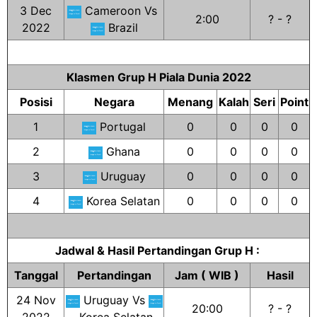
3 Dec
Cameroon Vs
2:00
? - ?
2022
Brazil
Klasmen Grup H Piala Dunia 2022
Posisi
Negara
Menang
Kalah
Seri
Point
1
Portugal
0
0
0
0
2
Ghana
0
0
0
0
3
Uruguay
0
0
0
0
4
Korea Selatan
0
0
0
0
Jadwal & Hasil Pertandingan Grup H :
Tanggal
Pertandingan
Jam ( WIB )
Hasil
24 Nov
Uruguay Vs
20:00
? - ?