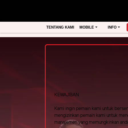
TENTANG KAMI
MOBILE
INFO
KEWAJIBAN
Kami ingin pemain kami untuk berse
mengizinkan pemain kami untuk men
manajemen yang memungkinkan anda 