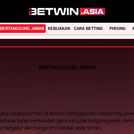
BERTANGGUNG JAWAB
KEBIJAKAN
CARA BETTING
PHISING
BERTANGGUNG JAWAB
nang-senang bermain di Ibetwin, sehingga kami mendorong gam
entukan batas mereka dari game yang bertanggung jawab, kemu
mengatur dan mengontrol batasan anda sendiri.