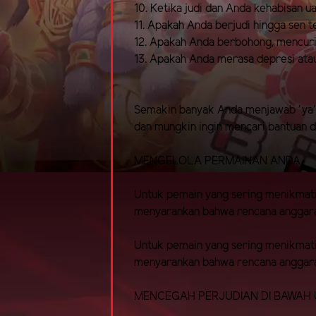
10. Ketika judi dan Anda kehabisan u
11. Apakah Anda berjudi hingga sen t
12. Apakah Anda berbohong, mencuri
13. Apakah Anda merasa depresi atau
Semakin banyak Anda menjawab 'ya' 
dan mungkin ingin mencari bantuan da
MENGELOLA PERMAINAN ANDA
Untuk pemain yang sering menikmati
menyarankan bahwa rencana anggaran
Untuk pemain yang sering menikmati
menyarankan bahwa rencana anggaran
MENCEGAH PERJUDIAN DI BAWAH